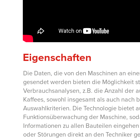
Eigenschaften
Die Daten, die von den Maschinen an ein
gesendet werden bieten die Möglichkeit st
Verbrauchsanalysen, z.B. die Anzahl der 
Kaffees, sowohl insgesamt als auch nach 
Auswahlkriterien. Die Technologie bietet 
Funktionsüberwachung der Maschine, soda
Informationen zu allen Bauteilen eingehen
oder Störungen direkt an den Techniker 