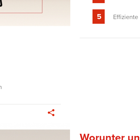
Effizient
n
Worunter unt