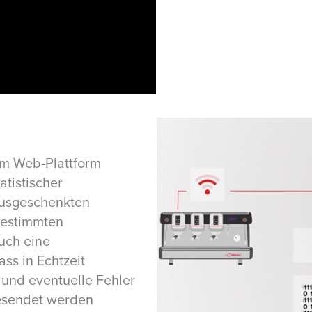
em Web-Plattform
atistischer
ausgeschenkten
bestimmten
auch eine
ss in Echtzeit
 und eventuelle Fehler
gesendet werden