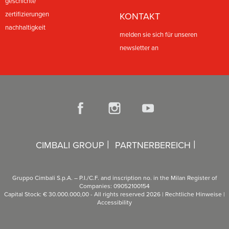
geschichte
zertifizierungen
KONTAKT
nachhaltigkeit
melden sie sich für unseren
newsletter an
|
|
CIMBALI GROUP
PARTNERBEREICH
Gruppo Cimbali S.p.A. – P.I./C.F. and inscription no. in the Milan Register of
Companies: 09052100154
Capital Stock: € 30.000.000,00 - All rights reserved 2026 |
Rechtliche Hinweise
|
Accessibility