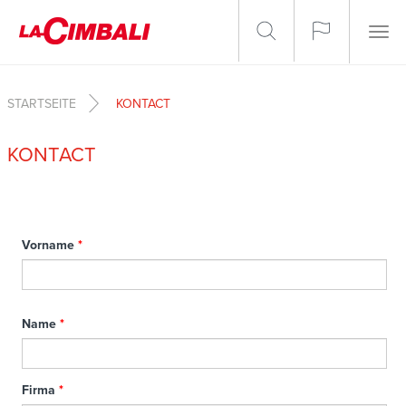
Direkt zum Inhalt
Togg
navig
STARTSEITE
KONTACT
KONTACT
Vorname
*
Name
*
Firma
*