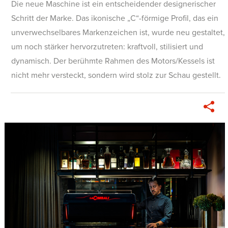
Die neue Maschine ist ein entscheidender designerischer
Schritt der Marke. Das ikonische „C“-förmige Profil, das ein
unverwechselbares Markenzeichen ist, wurde neu gestaltet,
um noch stärker hervorzutreten: kraftvoll, stilisiert und
dynamisch. Der berühmte Rahmen des Motors/Kessels ist
nicht mehr versteckt, sondern wird stolz zur Schau gestellt.