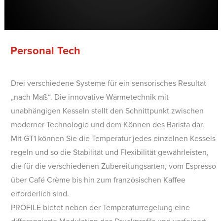
Personal Tech
Drei verschiedene Systeme für ein sensorisches Resultat
„nach Maß“. Die innovative Wärmetechnik mit
unabhängigen Kesseln stellt den Schnittpunkt zwischen
moderner Technologie und dem Können des Barista dar.
Mit GT1 können Sie die Temperatur jedes einzelnen Kessels
regeln und so die Stabilität und Flexibilität gewährleisten,
die für die verschiedenen Zubereitungsarten, vom Espresso
über Café Crème bis hin zum französischen Kaffee
erforderlich sind.
PROFILE bietet neben der Temperaturregelung eine