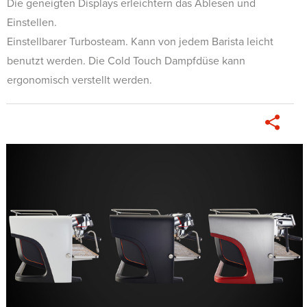
Die geneigten Displays erleichtern das Ablesen und
Einstellen.
Einstellbarer Turbosteam. Kann von jedem Barista leicht
benutzt werden. Die Cold Touch Dampfdüse kann
ergonomisch verstellt werden.