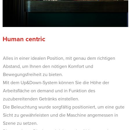
Human centric
Alles in einer idealen Position, mit genau dem richtigen
Abstand, um Ihnen den nötigen Komfort und
Bewegungsfreiheit zu bieten.
Mit dem Up&Down-System können Sie die Höhe der
Arbeitsfläche on demand und in Funktion des
zuzubereitenden Getränks einstellen.
Die Beleuchtung wurde sorgfältig positioniert, um eine gute
Sicht zu gewährleisten und die Maschine angemessen in
Szene zu setzen.