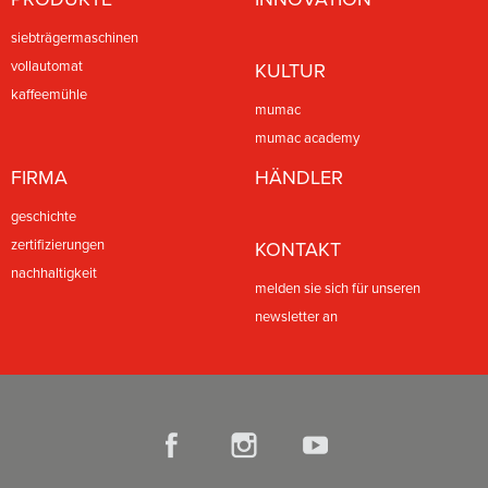
siebträgermaschinen
vollautomat
KULTUR
kaffeemühle
mumac
mumac academy
FIRMA
HÄNDLER
geschichte
zertifizierungen
KONTAKT
nachhaltigkeit
melden sie sich für unseren
newsletter an